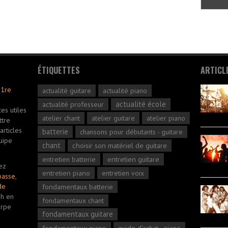
ÉTIQUETTES
ARTICL
 1re
actualité guitare
actualité piano
actualité école
actualité professeur
es utiles
atelier chant
atelier guitare
atelier piano
ttre
rticles
batterie
chansons pour débutants - guitare
uipe
chant
choisir son matériel de guitare
entretien guitare
entretien batterie
ez
entretien piano
entretien voix
basse
,
de
fondamentaux batterie
2h en
fondamentaux chant
arpe
fondamentaux guitare
fondamentaux piano