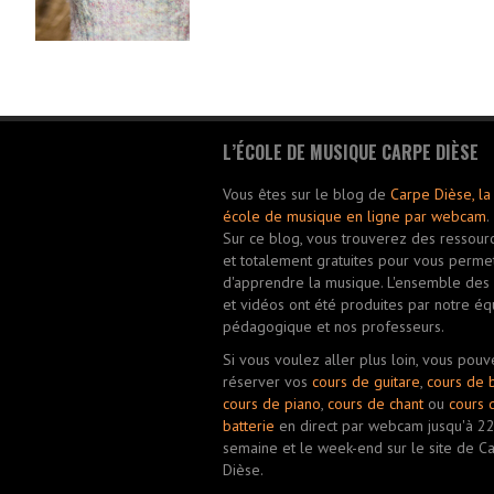
L’ÉCOLE DE MUSIQUE CARPE DIÈSE
Vous êtes sur le blog de
Carpe Dièse, la
école de musique en ligne par webcam
.
Sur ce blog, vous trouverez des ressourc
et totalement gratuites pour vous perme
d'apprendre la musique. L'ensemble des a
et vidéos ont été produites par notre éq
pédagogique et nos professeurs.
Si vous voulez aller plus loin, vous pouv
réserver vos
cours de guitare
,
cours de 
cours de piano
,
cours de chant
ou
cours 
batterie
en direct par webcam jusqu'à 2
semaine et le week-end sur le site de C
Dièse.