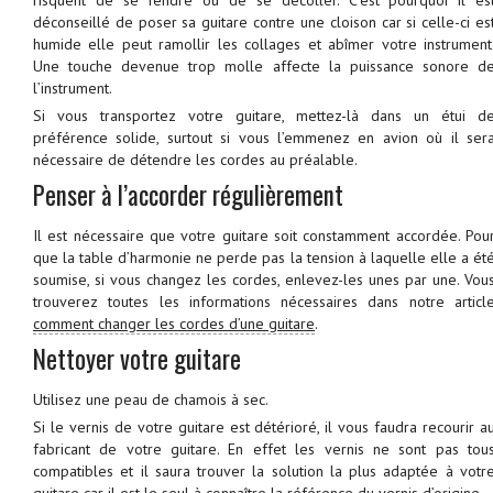
risquent de se fendre ou de se décoller. C’est pourquoi il es
déconseillé de poser sa guitare contre une cloison car si celle-ci es
humide elle peut ramollir les collages et abîmer votre instrument
Une touche devenue trop molle affecte la puissance sonore d
l’instrument.
Si vous transportez votre guitare, mettez-là dans un étui d
préférence solide, surtout si vous l’emmenez en avion où il ser
nécessaire de détendre les cordes au préalable.
Penser à l’accorder régulièrement
Il est nécessaire que votre guitare soit constamment accordée. Pou
que la table d’harmonie ne perde pas la tension à laquelle elle a ét
soumise, si vous changez les cordes, enlevez-les unes par une. Vou
trouverez toutes les informations nécessaires dans notre articl
comment changer les cordes d’une guitare
.
Nettoyer votre guitare
Utilisez une peau de chamois à sec.
Si le vernis de votre guitare est détérioré, il vous faudra recourir a
fabricant de votre guitare. En effet les vernis ne sont pas tou
compatibles et il saura trouver la solution la plus adaptée à votr