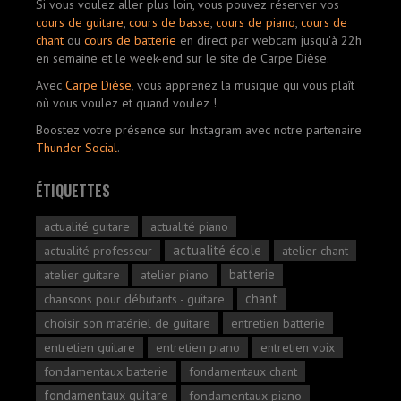
Si vous voulez aller plus loin, vous pouvez réserver vos
cours de guitare
,
cours de basse
,
cours de piano
,
cours de
chant
ou
cours de batterie
en direct par webcam jusqu'à 22h
en semaine et le week-end sur le site de Carpe Dièse.
Avec
Carpe Dièse
, vous apprenez la musique qui vous plaît
où vous voulez et quand voulez !
Boostez votre présence sur Instagram avec notre partenaire
Thunder Social
.
ÉTIQUETTES
actualité guitare
actualité piano
actualité école
actualité professeur
atelier chant
batterie
atelier guitare
atelier piano
chant
chansons pour débutants - guitare
choisir son matériel de guitare
entretien batterie
entretien guitare
entretien piano
entretien voix
fondamentaux batterie
fondamentaux chant
fondamentaux guitare
fondamentaux piano