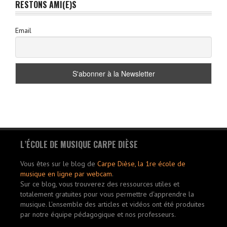
RESTONS AMI(E)S
Email
L’ÉCOLE DE MUSIQUE CARPE DIÈSE
Vous êtes sur le blog de
Carpe Dièse, la 1re école de
musique en ligne par webcam
.
Sur ce blog, vous trouverez des ressources utiles et
totalement gratuites pour vous permettre d'apprendre la
musique. L'ensemble des articles et vidéos ont été produites
par notre équipe pédagogique et nos professeurs.