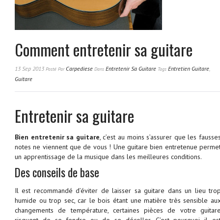
Comment entretenir sa guitare
13 Sep 2013
Carpediese
Entretenir Sa Guitare
Entretien Guitare
,
Posté
Par
Dans
Tags
Guitare
Entretenir sa guitare
Bien entretenir sa guitare
, c’est au moins s’assurer que les fausse
notes ne viennent que de vous ! Une guitare bien entretenue perme
un apprentissage de la musique dans les meilleures conditions.
Des conseils de base
Il est recommandé d’éviter de laisser sa guitare dans un lieu tro
humide ou trop sec, car le bois étant une matière très sensible au
changements de température, certaines pièces de votre guitar